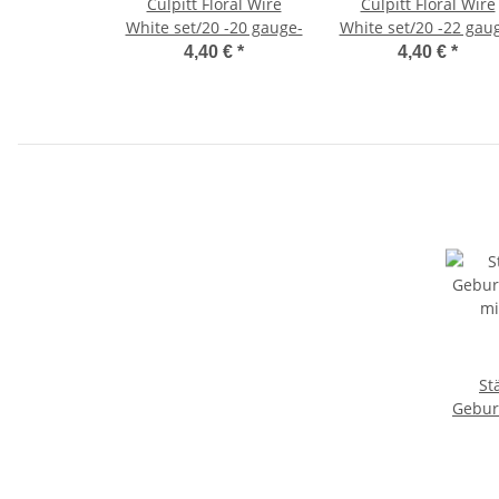
Culpitt Floral Wire
Culpitt Floral Wire
White set/20 -20 gauge-
White set/20 -22 gau
4,40 €
*
4,40 €
*
Städ
Gebur
mit 