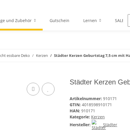
ge und Zubehör
Gutschein
Lernen
SALE
icht essbare Deko
Kerzen
Städter Kerzen Geburtstag 7,5 cm mit Ha
Städter Kerzen Geb
Artikelnummer:
910171
GTIN:
4018598910171
HAN:
910171
Kategorie:
Kerzen
Hersteller:
Städter