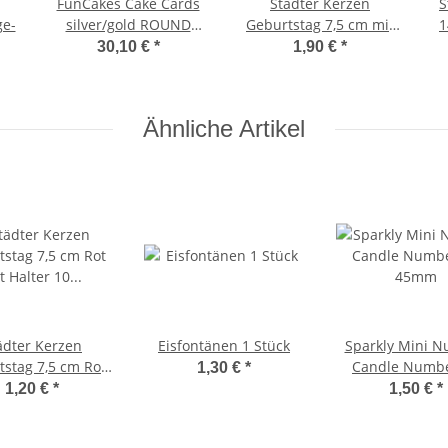
FunCakes Cake Cards
Städter Kerzen
Stä
ge-
silver/gold ROUND
Geburtstag 7,5 cm mit
1
16cm pk/100
Halter 10 Stück
30,10 €
*
1,90 €
*
Ähnliche Artikel
ter Kerzen
Eisfontänen 1 Stück
Sparkly Mini 
tstag 7,5 cm Rot
Candle Numbe
1,30 €
*
Halter 10 Stück
45mm
1,20 €
*
1,50 €
*