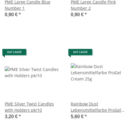
PME Large Candle Blue
PME Large Candle Pink
Number 1
Number 2
0,90 €
*
0,90 €
*
AUF LAGER
AUF LAGER
PME Silver Twist Candles
Rainbow Dust
with Holders pk/10
Lebensmittelfarbe ProGel
Cream 25g
3,20 €
*
5,60 €
*