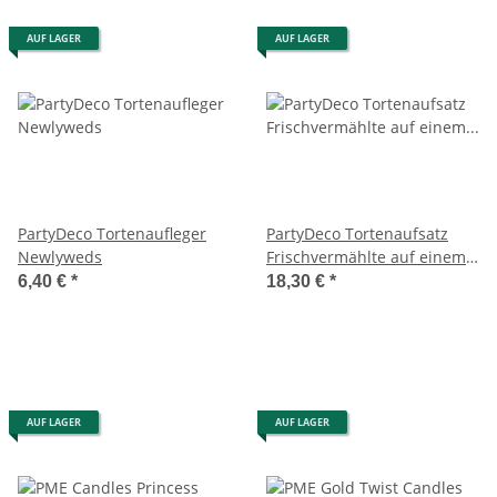
AUF LAGER
AUF LAGER
PartyDeco Tortenaufleger
PartyDeco Tortenaufsatz
Newlyweds
Frischvermählte auf einem
Motorrad
6,40 €
*
18,30 €
*
AUF LAGER
AUF LAGER