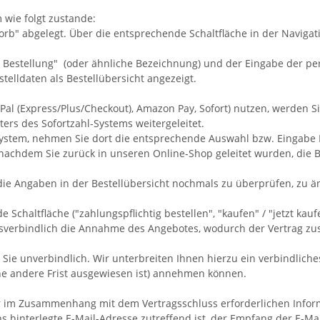
wie folgt zustande:
" abgelegt. Über die entsprechende Schaltfläche in der Navigat
 Bestellung"
(oder ähnliche Bezeichnung)
und der Eingabe der pe
lldaten als Bestellübersicht angezeigt.
ayPal (Express/Plus/Checkout), Amazon Pay, Sofort) nutzen, werden 
ters des Sofortzahl-Systems weitergeleitet.
l-System, nehmen Sie dort die entsprechende Auswahl bzw. Eingabe
nachdem Sie zurück in unseren Online-Shop geleitet wurden, die Be
die Angaben in der Bestellübersicht nochmals zu überprüfen, zu ä
haltfläche ("zahlungspflichtig bestellen", "kaufen" / "jetzt kaufen"
htsverbindlich die Annahme des Angebotes, wodurch der Vertrag z
Sie unverbindlich. Wir unterbreiten Ihnen hierzu ein verbindliches
ine andere Frist ausgewiesen ist) annehmen können.
 im Zusammenhang mit dem Vertragsschluss erforderlichen Informat
s hinterlegte E-Mail-Adresse zutreffend ist, der Empfang der E-Ma