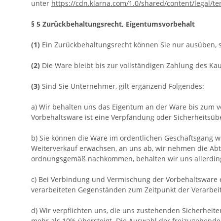
unter
https://cdn.klarna.com/1.0/shared/content/legal/t
§ 5 Zurückbehaltungsrecht
, Eigentumsvorbehalt
(1)
Ein Zurückbehaltungsrecht können Sie nur ausüben, s
(2)
Die Ware bleibt bis zur vollständigen Zahlung des Ka
(3)
Sind Sie Unternehmer, gilt ergänzend Folgendes:
a) Wir behalten uns das Eigentum an der Ware bis zum v
Vorbehaltsware ist eine Verpfändung oder Sicherheitsübe
b) Sie können die Ware im ordentlichen Geschäftsgang we
Weiterverkauf erwachsen, an uns ab, wir nehmen die Abtr
ordnungsgemäß nachkommen, behalten wir uns allerdings
c) Bei Verbindung und Vermischung der Vorbehaltsware
verarbeiteten Gegenständen zum Zeitpunkt der Verarbei
d) Wir verpflichten uns, die uns zustehenden Sicherheite
mehr als 10% übersteigt. Die Auswahl der freizugebenden