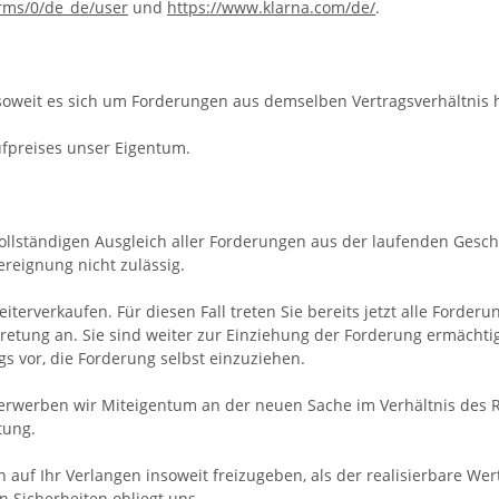
erms/0/de_de/user
und
https://www.klarna.com/de/
.
oweit es sich um Forderungen aus demselben Vertragsverhältnis 
ufpreises unser Eigentum.
ollständigen Ausgleich aller Forderungen aus der laufenden Gesc
reignung nicht zulässig.
iterverkaufen. Für diesen Fall treten Sie bereits jetzt alle Ford
etung an. Sie sind weiter zur Einziehung der Forderung ermächtig
 vor, die Forderung selbst einzuziehen.
 erwerben wir Miteigentum an der neuen Sache im Verhältnis des
tung.
n auf Ihr Verlangen insoweit freizugeben, als der realisierbare W
 Sicherheiten obliegt uns.