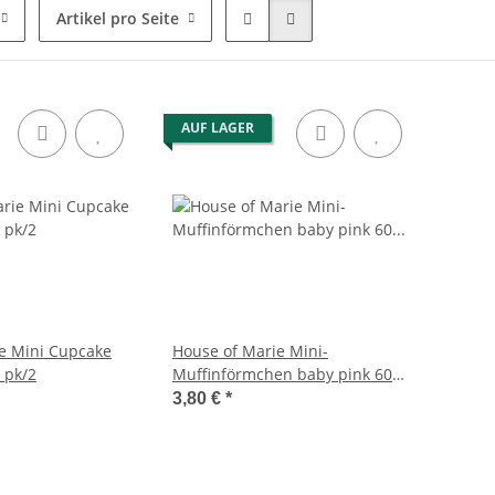
Artikel pro Seite
AUF LAGER
e Mini Cupcake
House of Marie Mini-
 pk/2
Muffinförmchen baby pink 60
Stück
3,80 €
*