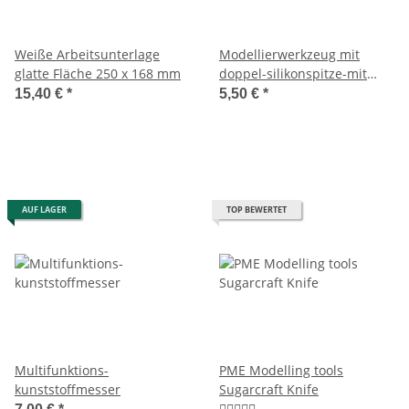
Weiße Arbeitsunterlage
Modellierwerkzeug mit
glatte Fläche 250 x 168 mm
doppel-silikonspitze-mit
skalpel
15,40 €
*
5,50 €
*
AUF LAGER
TOP BEWERTET
Multifunktions-
PME Modelling tools
kunststoffmesser
Sugarcraft Knife