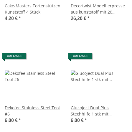
Cake-Masters Tortenstützen
Decortwist Modellierpresse
Kunststoff 4 Stück
aus kunststoff mit 20
modellierscheiben.
4,20 €
*
26,20 €
*
AUF LAGER
AUF LAGER
Dekofee Stainless Steel Tool
Glucoject Dual Plus
#6
Stechhilfe 1 stk mit
zusätzlicher durchsichtiger
6,00 €
*
6,00 €
*
Kape