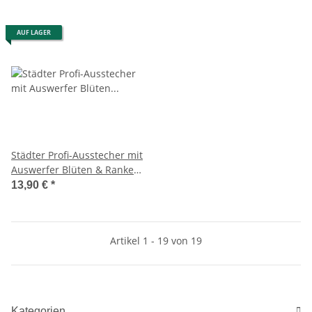
AUF LAGER
Städter Profi-Ausstecher mit
Auswerfer Blüten & Ranke
18 / 30 / 75 mm Set, 3-teilig
13,90 €
*
Artikel 1 - 19 von 19
Kategorien