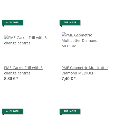
AUF LAGER
AUF LAGER
PME Garret Frill with 3
PME Geometric Multicutter
change centres
Diamond MEDIUM
8,80 €
*
7,40 €
*
AUF LAGER
AUF LAGER