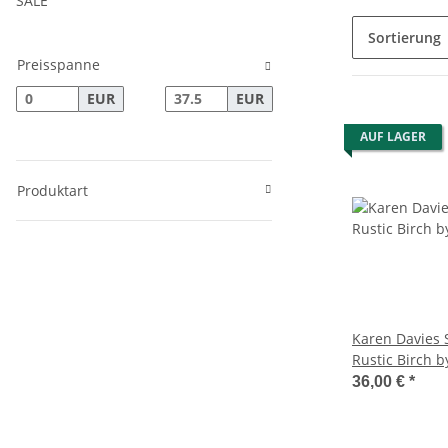
SALE
Sortierung
Preisspanne
EUR
EUR
AUF LAGER
Produktart
Karen Davies 
Rustic Birch b
36,00 €
*