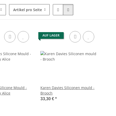
Artikel pro Seite
AUF LAGER
Silicone Mould -
Karen Davies Siliconen mould -
y Alice
Brooch
33,30 €
*