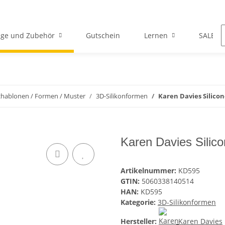
ge und Zubehör
Gutschein
Lernen
SALE
chablonen / Formen / Muster
3D-Silikonformen
Karen Davies Silico
Karen Davies Silic
Artikelnummer:
KD595
GTIN:
5060338140514
HAN:
KD595
Kategorie:
3D-Silikonformen
Hersteller:
Karen Davies