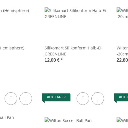
(Hemisphere)
Silikomart Silikonform Halb-Ei
Wilto
GREENLINE
-20cm
12,00 €
*
22,8
AUF LAGER
AUF 