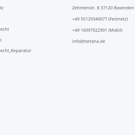
tz
Zehntenstr. 8 37120 Bovenden
+49 55129340077 (Festnetz)
recht
+49 16097022901 (Mobil)
o
info@tortana.de
recht_Reparatur