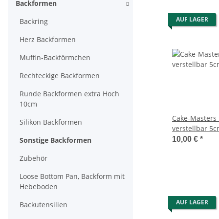
Backformen
AUF LAGER
Backring
Herz Backformen
Muffin-Backförmchen
Rechteckige Backformen
Runde Backformen extra Hoch
10cm
Cake-Masters
Silikon Backformen
verstellbar 5
10,00 €
*
Sonstige Backformen
Zubehör
Loose Bottom Pan, Backform mit
Hebeboden
AUF LAGER
Backutensilien