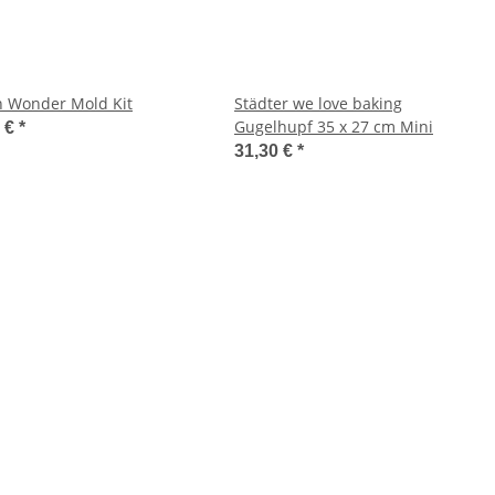
n Wonder Mold Kit
Städter we love baking
Gugelhupf 35 x 27 cm Mini
0 €
*
31,30 €
*