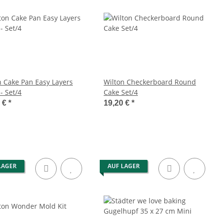
n Cake Pan Easy Layers
Wilton Checkerboard Round
- Set/4
Cake Set/4
0 €
*
19,20 €
*
LAGER
AUF LAGER