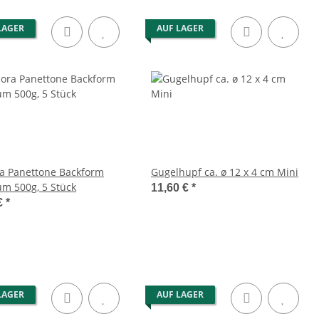
LAGER
AUF LAGER
a Panettone Backform
Gugelhupf ca. ø 12 x 4 cm Mini
m 500g, 5 Stück
11,60 €
*
€
*
LAGER
AUF LAGER