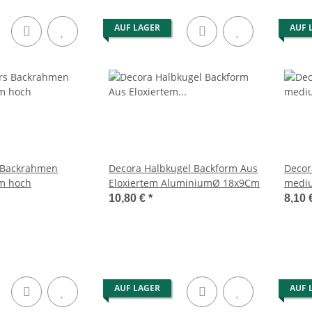
AUF LAGER
AUF 
 Backrahmen
Decora Halbkugel Backform Aus
Decor
cm hoch
Eloxiertem AluminiumØ 18x9Cm
mediu
10,80 €
*
8,10 
AUF LAGER
AUF 