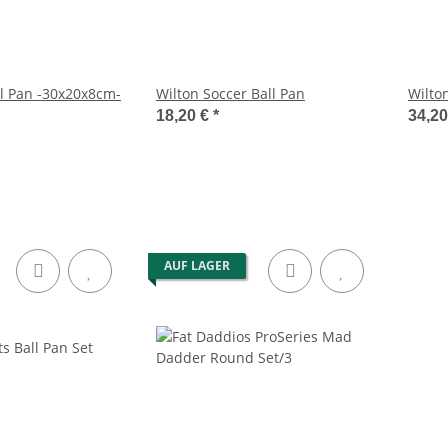
ll Pan -30x20x8cm-
Wilton Soccer Ball Pan
Wilto
18,20 €
*
34,2
AUF LAGER