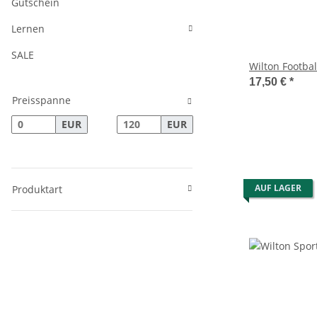
Gutschein
Lernen
SALE
Wilton Footba
17,50 €
*
Preisspanne
EUR
EUR
AUF LAGER
Produktart