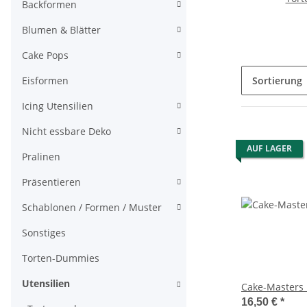
Backformen
Blumen & Blätter
Cake Pops
Sortierung
Eisformen
Icing Utensilien
Nicht essbare Deko
AUF LAGER
Pralinen
Präsentieren
Schablonen / Formen / Muster
Sonstiges
Torten-Dummies
Utensilien
Cake-Masters 
16,50 €
*