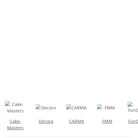
Cake-
Decora
CARMA
FMM
FunC
Masters