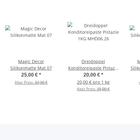
Magic Decor
Dreidoppel
M
Silikonmatte Mat 07
Konditoreipaste Pistazie
Sili
1KG MHD06.26
25,00 €
*
20,00 €
*
20,00 € pro 1 kg
Alter Preis:
33,30 €
Alter Preis:
35,00 €