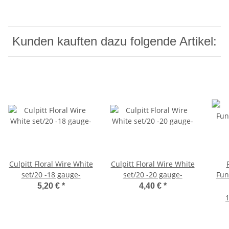
Kunden kauften dazu folgende Artikel:
Culpitt Floral Wire White
Culpitt Floral Wire White
set/20 -18 gauge-
set/20 -20 gauge-
Fun
5,20 €
*
4,40 €
*
1