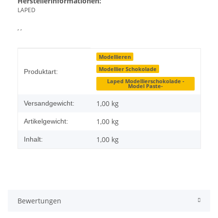
Herstellerinformationen:
LAPED
, ,
Produkteigenschaft
Wert
Modellieren
Modellier Schokolade
Produktart:
Laped Modellierschokolade -
Model Paste-
1,00 kg
Versandgewicht:
1,00
kg
Artikelgewicht:
1,00 kg
Inhalt:
Bewertungen