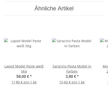
Ähnliche Artikel
Laped Model Paste weiß
Saracino Pasta Model in
Mod
5Kg
Farben
59,00 €
*
3,90 €
*
11,80 € pro 1 kg
15,60 € pro 1 kg