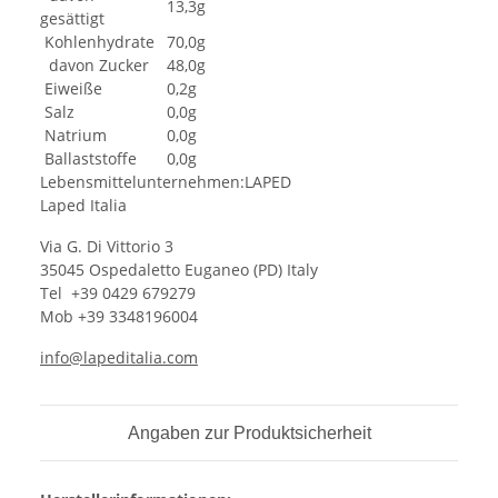
13,3g
gesättigt
Kohlenhydrate
70,0g
davon Zucker
48,0g
Eiweiße
0,2g
Salz
0,0g
Natrium
0,0g
Ballaststoffe
0,0g
Lebensmittelunternehmen:LAPED
Laped Italia
Via G. Di Vittorio 3
35045 Ospedaletto Euganeo (PD) Italy
Tel +39 0429 679279
Mob +39 3348196004
info@lapeditalia.com
Angaben zur Produktsicherheit