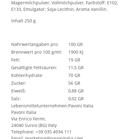
Magermilchpulver, Vollmilchpulver, Farbstoff: E102,
E133, Emulgator: Soja-Lecithin, Aroma Vanillin.
Inhalt 250 g.
Nährwertangaben pro
100 GR
Brennwert pro 100 g/ml:
1900 KJ
Fett:
19 GR
Gesättigte Fettsäuren:
11,5 GR
Kohlenhydrate:
70 GR
Zucker:
56 GR
Eiweiß:
0,88 GR
Salz:
0,02 GR
Lebensmittelunternehmen:Pavoni Italia
Pavoni Italia
Via Enrico Fermi,
24040 Suisio (BG) Italy
Telephone: +39 035 4934 111
Email:
marketing@pavonitalia.com