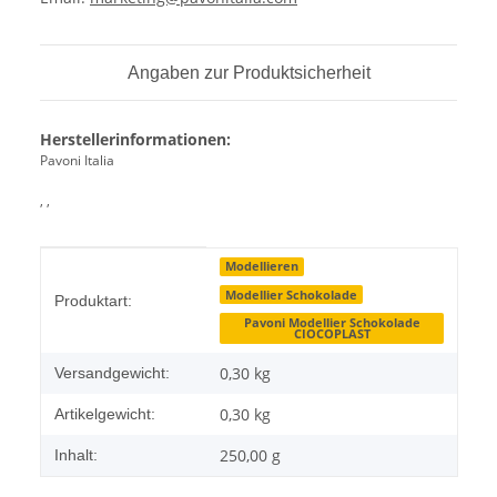
Angaben zur Produktsicherheit
Herstellerinformationen:
Pavoni Italia
, ,
Produkteigenschaft
Wert
Modellieren
Modellier Schokolade
Produktart:
Pavoni Modellier Schokolade
CIOCOPLAST
0,30 kg
Versandgewicht:
0,30
kg
Artikelgewicht:
250,00 g
Inhalt: