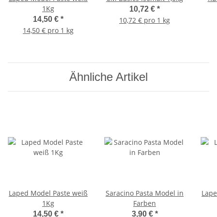
1Kg
10,72 €
*
14,50 €
*
10,72 € pro 1 kg
14,50 € pro 1 kg
Ähnliche Artikel
Laped Model Paste weiß
Saracino Pasta Model in
Lape
1Kg
Farben
14,50 €
*
3,90 €
*