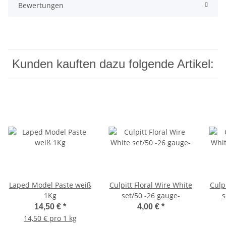
Bewertungen
Kunden kauften dazu folgende Artikel:
Laped Model Paste weiß
Culpitt Floral Wire White
Culp
1Kg
set/50 -26 gauge-
s
14,50 €
*
4,00 €
*
14,50 € pro 1 kg