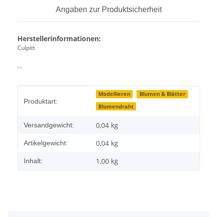
Angaben zur Produktsicherheit
Herstellerinformationen:
Culpitt
, ,
Produkteigenschaft
Wert
Modellieren
Blumen & Blätter
Produktart:
Blumendraht
0,04 kg
Versandgewicht:
0,04
kg
Artikelgewicht:
1,00 kg
Inhalt: