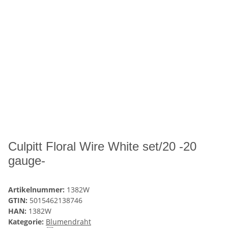
Culpitt Floral Wire White set/20 -20
gauge-
Artikelnummer:
1382W
GTIN:
5015462138746
HAN:
1382W
Kategorie:
Blumendraht