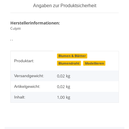
Angaben zur Produktsicherheit
Herstellerinformationen:
Culpitt
, ,
Produkteigenschaft
Wert
Blumen & Blätter
Produktart:
Blumendraht
Modellieren
0,02 kg
Versandgewicht:
0,02
kg
Artikelgewicht:
1,00 kg
Inhalt: