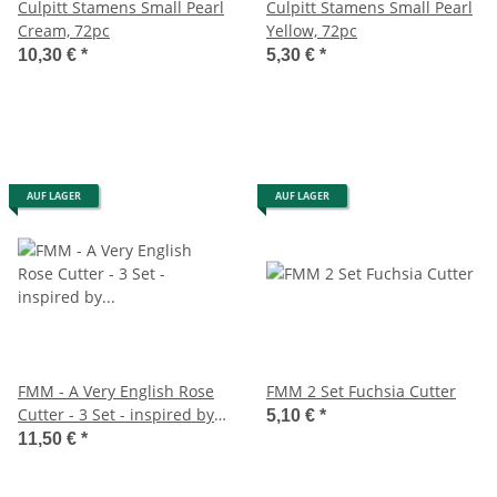
Culpitt Stamens Small Pearl
Culpitt Stamens Small Pearl
Cream, 72pc
Yellow, 72pc
10,30 €
*
5,30 €
*
AUF LAGER
AUF LAGER
FMM - A Very English Rose
FMM 2 Set Fuchsia Cutter
Cutter - 3 Set - inspired by
5,10 €
*
David Austin Rose Cutter
11,50 €
*