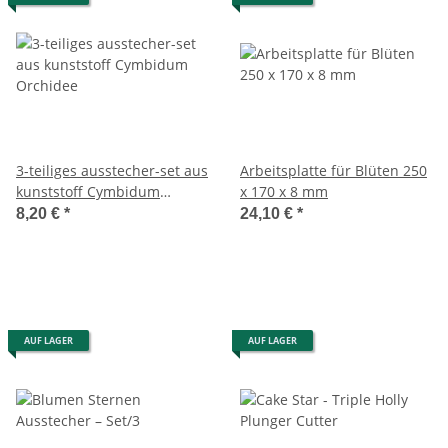
3-teiliges ausstecher-set aus
Arbeitsplatte für Blüten 250
kunststoff Cymbidum
x 170 x 8 mm
Orchidee
8,20 €
*
24,10 €
*
AUF LAGER
AUF LAGER