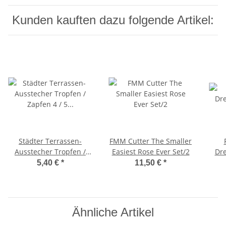
Kunden kauften dazu folgende Artikel:
Städter Terrassen-
FMM Cutter The Smaller
Ausstecher Tropfen /
Easiest Rose Ever Set/2
Dre
Zapfen 4 / 5 / 6 cm glatt
5,40 €
*
11,50 €
*
Ähnliche Artikel