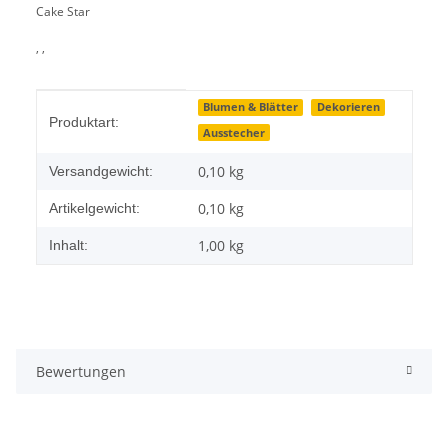
Cake Star
, ,
Produkteigenschaft
Wert
Blumen & Blätter
Dekorieren
Produktart:
Ausstecher
0,10 kg
Versandgewicht:
0,10
kg
Artikelgewicht:
1,00 kg
Inhalt:
Bewertungen