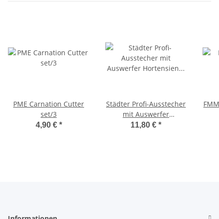
PME Carnation Cutter
Städter Profi-Ausstecher
FMM 
set/3
mit Auswerfer
Hortensien & Flieder ø
4,90 €
*
11,80 €
*
25 / 30 / 35 mm Set, 3-
teilig
Informationen