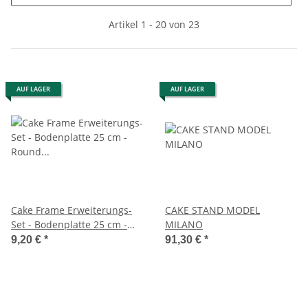
Artikel 1 - 20 von 23
AUF LAGER
AUF LAGER
Cake Frame Erweiterungs-
CAKE STAND MODEL
Set - Bodenplatte 25 cm -
MILANO
Round Base Board Pack - by
9,20 €
*
91,30 €
*
Dawn Butler - 5-teilig