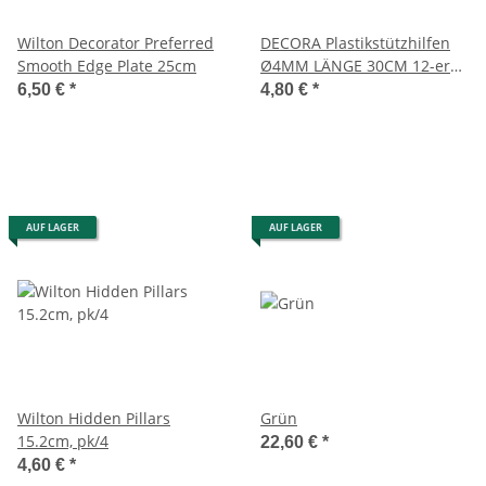
Wilton Decorator Preferred
DECORA Plastikstützhilfen
Smooth Edge Plate 25cm
Ø4MM LÄNGE 30CM 12-er
Pack
6,50 €
*
4,80 €
*
AUF LAGER
AUF LAGER
Wilton Hidden Pillars
Grün
15.2cm, pk/4
22,60 €
*
4,60 €
*