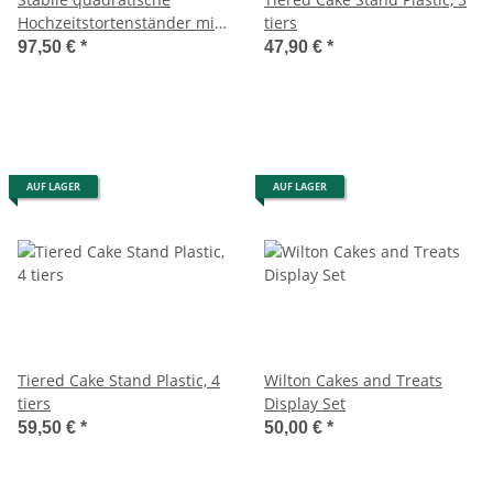
Hochzeitstortenständer mit
tiers
4 Platten
97,50 €
*
47,90 €
*
AUF LAGER
AUF LAGER
Tiered Cake Stand Plastic, 4
Wilton Cakes and Treats
tiers
Display Set
59,50 €
*
50,00 €
*