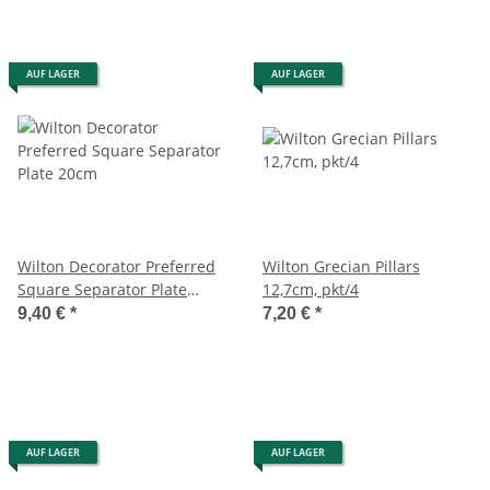
AUF LAGER
AUF LAGER
Wilton Decorator Preferred
Wilton Grecian Pillars
Square Separator Plate
12,7cm, pkt/4
20cm
9,40 €
*
7,20 €
*
AUF LAGER
AUF LAGER