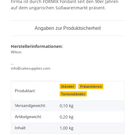
Firma ist durch FORMIX Fondant seit den 90er Jahren
auf dem ungarischen Süßwarenmarkt präsent.
Angaben zur Produktsicherheit
Herstellerinformationen:
Wilton
, ,
info@cakesupplies.com
Produkteigenschaft
Wert
Ständer
Präsentieren
Produktart:
Tortenständer
0,10 kg
Versandgewicht:
0,20
kg
Artikelgewicht:
1,00 kg
Inhalt: