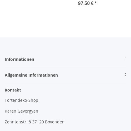
mit 4 Platten
97,50 €
*
Informationen
Allgemeine Informationen
Kontakt
Tortendeko-Shop
Karen Gevorgyan
Zehntenstr. 8 37120 Bovenden