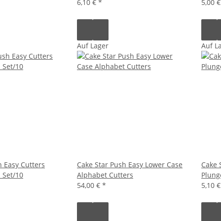
6,10 €
*
5,00 
Auf Lager
Auf L
h Easy Cutters
Cake Star Push Easy Lower Case
Cake S
 Set/10
Alphabet Cutters
Plung
54,00 €
*
5,10 