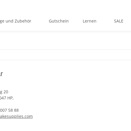
ge und Zubehör
Gutschein
Lernen
SALE
r
g 20
047 HP,
 007 58 88
akesupplies.com