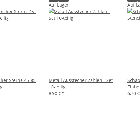
Auf Lager
Auf L
cher Sterne 45-85
Metall Ausstecher Zahlen - Set
Schab
ig
10-teilig
Einho
8,90 €
*
6,70 