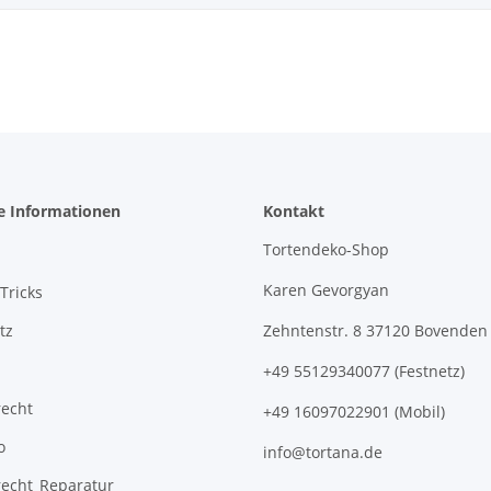
e Informationen
Kontakt
Tortendeko-Shop
Karen Gevorgyan
Tricks
tz
Zehntenstr. 8 37120 Bovenden
+49 55129340077 (Festnetz)
recht
+49 16097022901 (Mobil)
o
info@tortana.de
recht_Reparatur