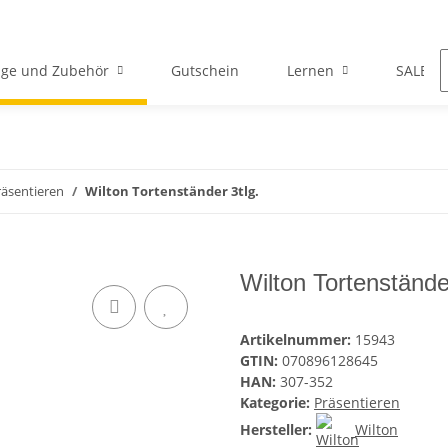
ge und Zubehör
Gutschein
Lernen
SALE
räsentieren
Wilton Tortenständer 3tlg.
Wilton Tortenständer
Artikelnummer:
15943
GTIN:
070896128645
HAN:
307-352
Kategorie:
Präsentieren
Hersteller:
Wilton