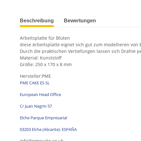
weitere Registerkarten anzeigen
Beschreibung
Bewertungen
Arbeitsplatte für Blüten
diese Arbeitsplatte eignet sich gut zum modellieren vo
Durch die praktischen Vertiefungen lassen sich Drähte pe
Material: Kunststoff
Größe: 250 x 170 x 8 mm
Hersteller:PME
PME CAKE ES SL
European Head Office
C/ Juan Negrin 57
Elche Parque Empresarial
03203 Elche (Alicante). ESPAÑA
info@pmecake.co.uk