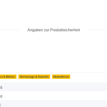
Angaben zur Produktsicherheit
n & Blätter
Werkzeuge & Zubehör
Modellieren
kg
kg
g