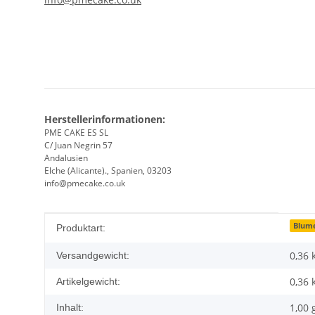
Herstellerinformationen:
PME CAKE ES SL
C/ Juan Negrin 57
Andalusien
Elche (Alicante)., Spanien, 03203
info@pmecake.co.uk
Produkteigenschaft
Wert
Blume
Produktart:
0,36 
Versandgewicht:
0,36
Artikelgewicht:
1,00 
Inhalt: