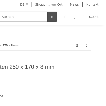
DE
Shopping vor Ort
News
Kontakt
Hersteller
0,00 €
 x 170 x 8 mm
lüten 250 x 170 x 8 mm
ör