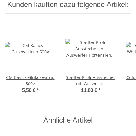
Kunden kauften dazu folgende Artikel:
CM Basics Glukosesirup
Städter Profi-Ausstecher
Culp
500g
mit Auswerfer
s
Hortensien & Flieder ø
5,50 €
*
11,80 €
*
25 / 30 / 35 mm Set, 3-
teilig
Ähnliche Artikel