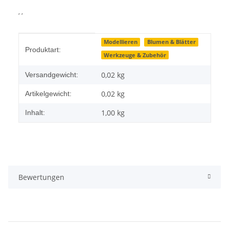
, ,
Produkteigenschaft
Wert
Modellieren
Blumen & Blätter
Produktart:
Werkzeuge & Zubehör
0,02 kg
Versandgewicht:
0,02
kg
Artikelgewicht:
1,00 kg
Inhalt:
Bewertungen