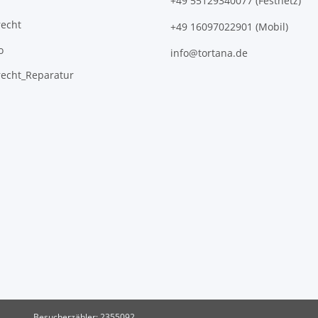
+49 55129340077 (Festnetz)
recht
+49 16097022901 (Mobil)
o
info@tortana.de
recht_Reparatur
Besucherzähler: 2355092