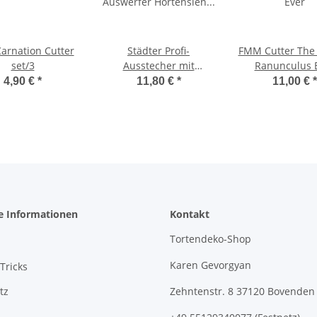
arnation Cutter
Städter Profi-
FMM Cutter The 
set/3
Ausstecher mit
Ranunculus 
Auswerfer Hortensien
4,90 €
*
11,80 €
*
11,00 €
*
& Flieder ø 25 / 30 / 35
mm Set, 3-teilig
e Informationen
Kontakt
Tortendeko-Shop
Karen Gevorgyan
Tricks
tz
Zehntenstr. 8 37120 Bovenden