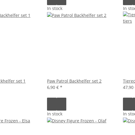
In stock
In sto
khelfer set 1
Paw Patrol Backhelfer set 2
Tiered
6,90 €
*
47,90
In stock
In sto