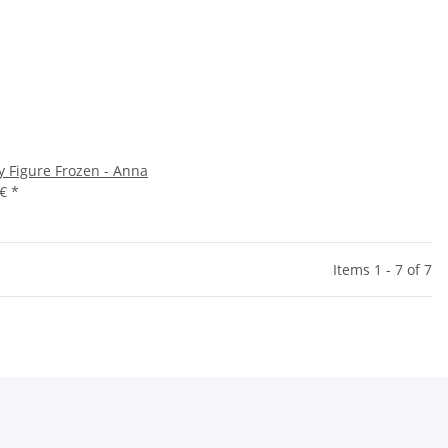
y Figure Frozen - Anna
 €
*
Items 1 - 7 of 7