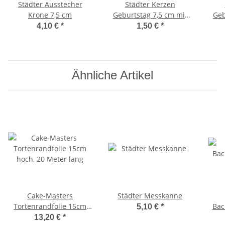
Städter Ausstecher
Städter Kerzen
Krone 7,5 cm
Geburtstag 7,5 cm mit
Geb
Halter 10 Stück
4,10 €
*
1,50 €
*
Ähnliche Artikel
Cake-Masters
Städter Messkanne
Tortenrandfolie 15cm
Bac
5,10 €
*
hoch, 20 Meter lang
13,20 €
*