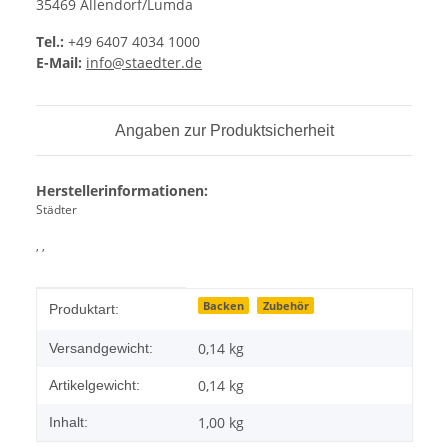
35469 Allendorf/Lumda
Tel.:
+49 6407 4034 1000
E-Mail:
info@staedter.de
Angaben zur Produktsicherheit
Herstellerinformationen:
Städter
, ,
Produkteigenschaft
Wert
Backen
Zubehör
Produktart:
0,14 kg
Versandgewicht:
0,14
kg
Artikelgewicht:
1,00 kg
Inhalt: