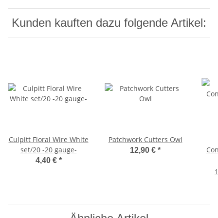
Kunden kauften dazu folgende Artikel:
Culpitt Floral Wire White
Patchwork Cutters Owl
set/20 -20 gauge-
Con
12,90 €
*
4,40 €
*
1