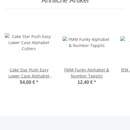
Ähnliche Artikel
Cake Star Push Easy
FMM Funky Alphabet &
JEM 
Lower Case Alphabet
Number Tappits
Cutters
54,00 €
*
12,40 €
*