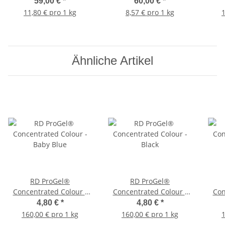
59,00 €
*
60,00 €
*
11,80 € pro 1 kg
8,57 € pro 1 kg
1
Ähnliche Artikel
RD ProGel®
RD ProGel®
Concentrated Colour -
Concentrated Colour -
Con
Baby Blue
Black
4,80 €
*
4,80 €
*
160,00 € pro 1 kg
160,00 € pro 1 kg
1