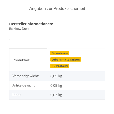
Angaben zur Produktsicherheit
Herstellerinformationen:
Rainbow Dust
, ,
Produkteigenschaft
Wert
Dekorieren
Lebensmittelfarben
Produktart:
RD ProGel®
0,05 kg
Versandgewicht:
0,05
kg
Artikelgewicht:
0,03 kg
Inhalt: