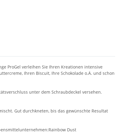
ge ProGel verleihen Sie Ihren Kreationen intensive
ttercreme, Ihren Biscuit, Ihre Schokolade o.Ä. und schon
litätsverschluss unter dem Schraubdeckel versehen.
mischt. Gut durchkneten, bis das gewünschte Resultat
t.Lebensmittelunternehmen:Rainbow Dust