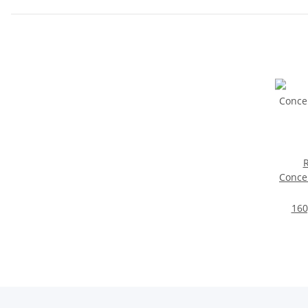
Conce
160