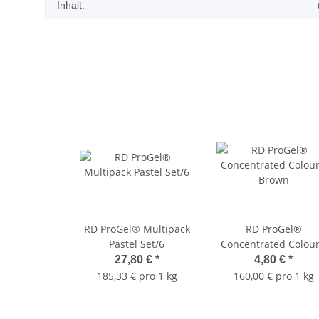
Inhalt:
RD ProGel® Multipack
RD ProGel®
Pastel Set/6
Concentrated Colour
Brown
27,80 €
*
4,80 €
*
185,33 € pro 1 kg
160,00 € pro 1 kg