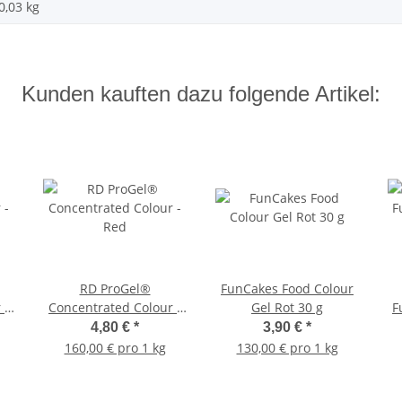
0,03 kg
Kunden kauften dazu folgende Artikel:
RD ProGel®
FunCakes Food Colour
 -
Concentrated Colour -
Gel Rot 30 g
F
Red
4,80 €
*
3,90 €
*
160,00 € pro 1 kg
130,00 € pro 1 kg