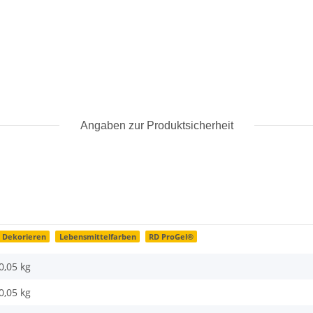
Angaben zur Produktsicherheit
Dekorieren
Lebensmittelfarben
RD ProGel®
0,05 kg
0,05
kg