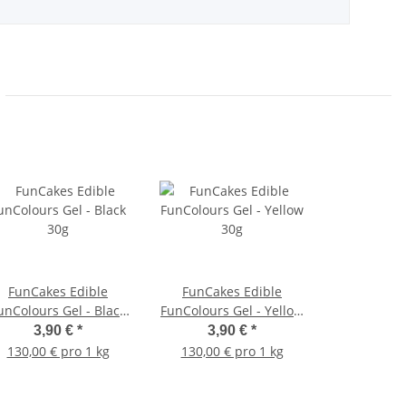
FunCakes Edible
FunCakes Edible
unColours Gel - Black
FunColours Gel - Yellow
30g
30g
3,90 €
*
3,90 €
*
130,00 € pro 1 kg
130,00 € pro 1 kg