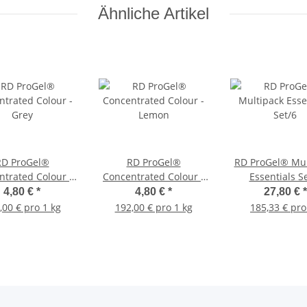
Ähnliche Artikel
RD ProGel®
RD ProGel®
RD ProGel® Mul
ntrated Colour -
Concentrated Colour -
Essentials S
Grey
Lemon
4,80 €
*
4,80 €
*
27,80 €
*
,00 € pro 1 kg
192,00 € pro 1 kg
185,33 € pro 