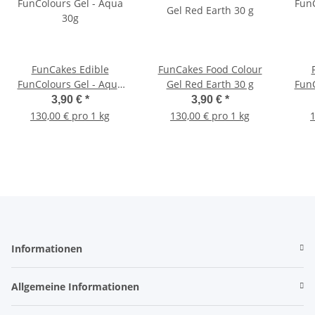
FunCakes Edible
FunCakes Food Colour
FunColours Gel - Aqua
Gel Red Earth 30 g
FunC
30g
3,90 €
*
3,90 €
*
130,00 € pro 1 kg
130,00 € pro 1 kg
1
Informationen
Allgemeine Informationen