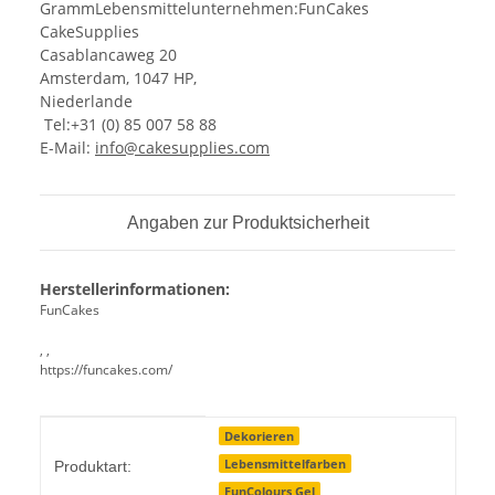
GrammLebensmittelunternehmen:FunCakes
CakeSupplies
Casablancaweg 20
Amsterdam, 1047 HP,
Niederlande
Tel:+31 (0) 85 007 58 88
E-Mail:
info@cakesupplies.com
Angaben zur Produktsicherheit
Herstellerinformationen:
FunCakes
, ,
https://funcakes.com/
Produkteigenschaft
Wert
Dekorieren
Lebensmittelfarben
Produktart:
FunColours Gel