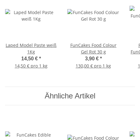
Laped Model Paste weiß
FunCakes Food Colour
1Kg
Gel Rot 30 g
FunC
14,50 €
*
3,90 €
*
14,50 € pro 1 kg
130,00 € pro 1 kg
1
Ähnliche Artikel