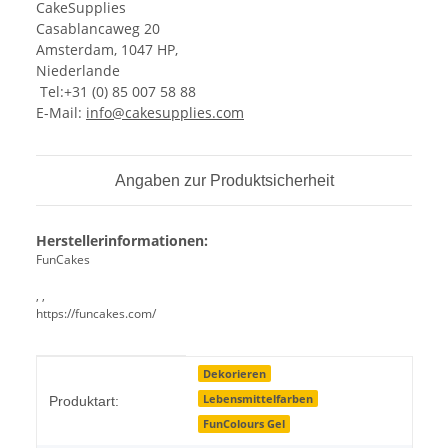
CakeSupplies
Casablancaweg 20
Amsterdam, 1047 HP,
Niederlande
Tel:+31 (0) 85 007 58 88
E-Mail:
info@cakesupplies.com
Angaben zur Produktsicherheit
Herstellerinformationen:
FunCakes
, ,
https://funcakes.com/
Produkteigenschaft
Wert
Dekorieren
Lebensmittelfarben
Produktart:
FunColours Gel