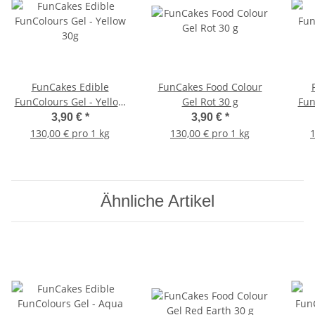
FunCakes Edible
FunCakes Food Colour
FunColours Gel - Yellow
Gel Rot 30 g
Fun
30g
3,90 €
*
3,90 €
*
130,00 € pro 1 kg
130,00 € pro 1 kg
1
Ähnliche Artikel