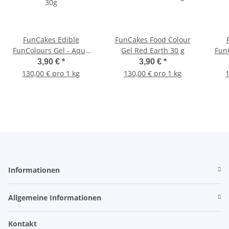
FunCakes Edible
FunCakes Food Colour
FunColours Gel - Aqua
Gel Red Earth 30 g
FunC
30g
3,90 €
*
3,90 €
*
130,00 € pro 1 kg
130,00 € pro 1 kg
1
Informationen
Allgemeine Informationen
Kontakt