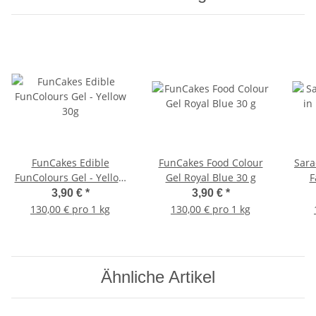
FunCakes Edible
FunCakes Food Colour
Sara
FunColours Gel - Yellow
Gel Royal Blue 30 g
F
30g
3,90 €
*
3,90 €
*
130,00 € pro 1 kg
130,00 € pro 1 kg
Ähnliche Artikel