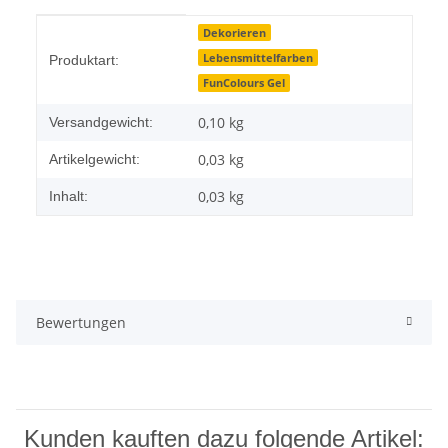
Produkteigenschaft
Wert
Dekorieren
Lebensmittelfarben
Produktart:
FunColours Gel
0,10 kg
Versandgewicht:
0,03
kg
Artikelgewicht:
0,03 kg
Inhalt:
Bewertungen
Kunden kauften dazu folgende Artikel: