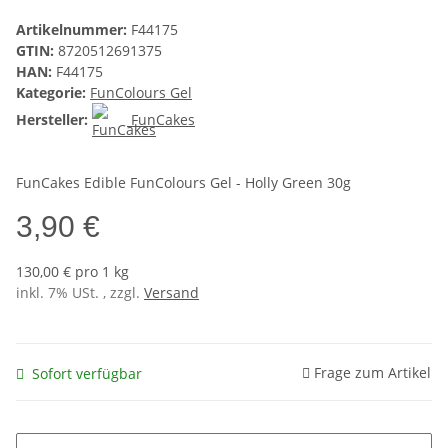
Artikelnummer:
F44175
GTIN:
8720512691375
HAN:
F44175
Kategorie:
FunColours Gel
Hersteller:
FunCakes
FunCakes Edible FunColours Gel - Holly Green 30g
3,90 €
130,00 € pro 1 kg
inkl. 7% USt. , zzgl.
Versand
Frage zum Artikel
Sofort verfügbar