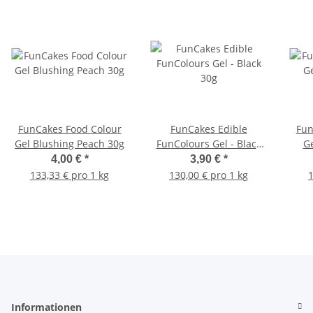
FunCakes Food Colour
FunCakes Edible
Fun
Gel Blushing Peach 30g
FunColours Gel - Black
Ge
30g
4,00 €
*
3,90 €
*
133,33 € pro 1 kg
130,00 € pro 1 kg
1
Informationen