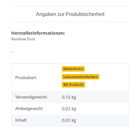
Angaben zur Produktsicherheit
Herstellerinformationen:
Rainbow Dust
, ,
Produkteigenschaft
Wert
Dekorieren
Lebensmittelfarben
Produktart:
RD ProGel®
0,10 kg
Versandgewicht:
0,03
kg
Artikelgewicht:
0,03 kg
Inhalt: