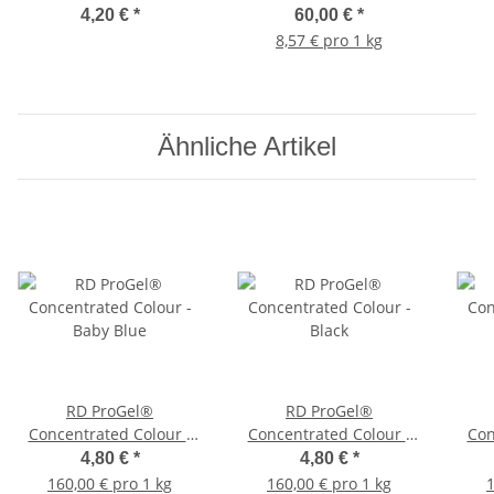
7ml
C
4,20 €
*
60,00 €
*
8,57 € pro 1 kg
Ähnliche Artikel
RD ProGel®
RD ProGel®
Concentrated Colour -
Concentrated Colour -
Con
Baby Blue
Black
4,80 €
*
4,80 €
*
160,00 € pro 1 kg
160,00 € pro 1 kg
1