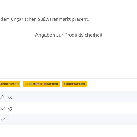
uf dem ungarischen Süßwarenmarkt präsent.
Angaben zur Produktsicherheit
Dekorieren
Lebensmittelfarben
Puderfarben
,01 kg
,01
kg
,01 l