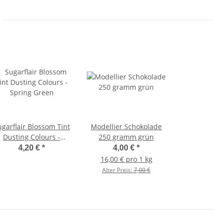
garflair Blossom Tint
Modellier Schokolade
Dusting Colours -
250 gramm grün
Spring Green
4,20 €
*
4,00 €
*
16,00 € pro 1 kg
Alter Preis:
7,00 €