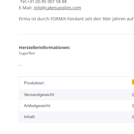
Tel:+31 (0) 85 007 58 88
E-Mail:
info@cakesupplies.com
Firma ist durch FORMIX Fondant seit den 90er Jahren a
Herstellerinformationen:
Sugarflair
, ,
Produkteigenschaft
Wert
Produktart:
0
Versandgewicht:
0
Artikelgewicht:
0
Inhalt: