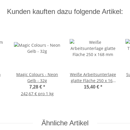
Kunden kauften dazu folgende Artikel:
m
Magic Colours - Neon
Weiße Arbeitsunterlage
Su
Gelb - 32g
glatte Fläche 250 x 168
:
mm
7,28 €
*
15,40 €
*
242,67 € pro 1 kg
Ähnliche Artikel