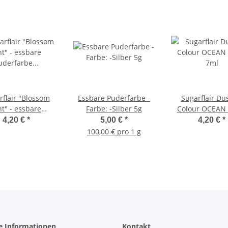
rflair "Blossom
Essbare Puderfarbe -
Sugarflair Du
nt" - essbare
Farbe: -Silber 5g
Colour OCEAN 
rfarbe - Farbe:
7ml
4,20 €
*
5,00 €
*
4,20 €
*
IAGE GREEN 2g
100,00 € pro 1 g
e Informationen
Kontakt