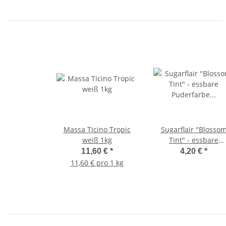
Massa Ticino Tropic
Sugarflair "Blosso
weiß 1kg
Tint" - essbare
Puderfarbe - Farbe
11,60 €
*
4,20 €
*
Zitronengelb 2g
11,60 € pro 1 kg