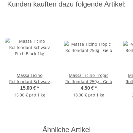
Kunden kauften dazu folgende Artikel:
Massa Ticino
Massa Ticino Tropic
Ma
Rollfondant Schwarz
Rollfondant 250g - Gelb
Rol
Pitch Black 1kg
15,00 €
*
4,50 €
*
15,00 € pro 1 kg
18,00 € pro 1 kg
Ähnliche Artikel