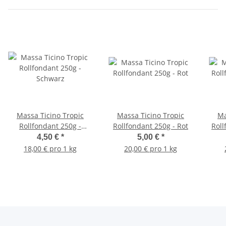
Massa Ticino Tropic
Massa Ticino Tropic
Ma
Rollfondant 250g -
Rollfondant 250g - Rot
Roll
Schwarz
4,50 €
*
5,00 €
*
18,00 € pro 1 kg
20,00 € pro 1 kg