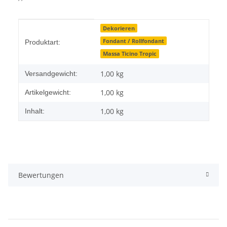
Produkteigenschaft
Wert
Dekorieren
Fondant / Rollfondant
Produktart:
Massa Ticino Tropic
1,00 kg
Versandgewicht:
1,00
kg
Artikelgewicht:
1,00 kg
Inhalt:
Bewertungen