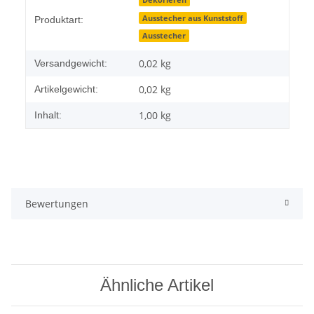
Produkteigenschaft
Wert
Dekorieren
Ausstecher aus Kunststoff
Produktart:
Ausstecher
0,02 kg
Versandgewicht:
0,02
kg
Artikelgewicht:
1,00 kg
Inhalt:
Bewertungen
Ähnliche Artikel