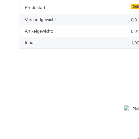
Produkteigenschaft
Wert
Dek
Produktart:
0,0
Versandgewicht:
0,0
Artikelgewicht:
1,0
Inhalt: