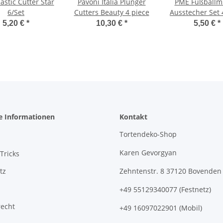
astic Cutter Star
Pavoni Italia Plunger
PME Fußballm
6/Set
Cutters Beauty 4 piece
Ausstecher Set 4
5,20 €
*
10,30 €
*
5,50 €
*
e Informationen
Kontakt
Tortendeko-Shop
Karen Gevorgyan
Tricks
tz
Zehntenstr. 8 37120 Bovenden
+49 55129340077 (Festnetz)
recht
+49 16097022901 (Mobil)