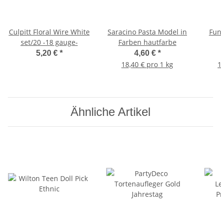
Culpitt Floral Wire White
Saracino Pasta Model in
Fun
set/20 -18 gauge-
Farben hautfarbe
5,20 €
*
4,60 €
*
18,40 € pro 1 kg
1
Ähnliche Artikel