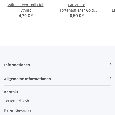
Wilton Teen Doll Pick
PartyDeco
Ethnic
Tortenaufleger Gold
L
Jahrestag
P
4,70 €
*
8,50 €
*
Informationen
Allgemeine Informationen
Kontakt
Tortendeko-Shop
Karen Gevorgyan