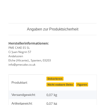
Angaben zur Produktsicherheit
Herstellerinformationen:
PME CAKE ES SL
C/ Juan Negrin 57
Andalusien
Elche (Alicante)., Spanien, 03203
info@pmecake.co.uk
Produkteigenschaft
Wert
Dekorieren
Produktart:
Nicht essbare Deko
Figuren
0,07 kg
Versandgewicht:
0,07
kg
Artikelgewicht: