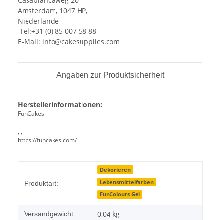
Casablancaweg 20
Amsterdam, 1047 HP,
Niederlande
Tel:+31 (0) 85 007 58 88
E-Mail:
info@cakesupplies.com
Angaben zur Produktsicherheit
Herstellerinformationen:
FunCakes
, ,
https://funcakes.com/
Produkteigenschaft
Wert
Dekorieren
Lebensmittelfarben
Produktart:
FunColours Gel
0,04 kg
Versandgewicht: