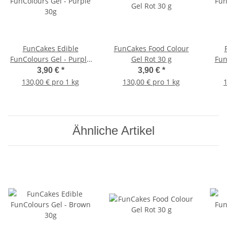
FunCakes Edible
FunCakes Food Colour
FunColours Gel - Purple
Gel Rot 30 g
Fun
30g
3,90 €
*
3,90 €
*
130,00 € pro 1 kg
130,00 € pro 1 kg
1
Ähnliche Artikel