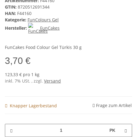
Artikelnummer:
F44160
GTIN:
8720512691344
HAN:
F44160
Kategorie:
FunColours Gel
Hersteller:
FunCakes
FunCakes Food Colour Gel Türkis 30 g
3,70 €
123,33 € pro 1 kg
inkl. 7% USt. , zzgl.
Versand
Frage zum Artikel
Knapper Lagerbestand
PK