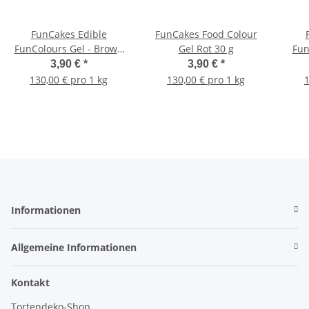
FunCakes Edible
FunCakes Food Colour
FunColours Gel - Brown
Gel Rot 30 g
Fun
30g
3,90 €
*
3,90 €
*
130,00 € pro 1 kg
130,00 € pro 1 kg
1
Informationen
Allgemeine Informationen
Kontakt
Tortendeko-Shop