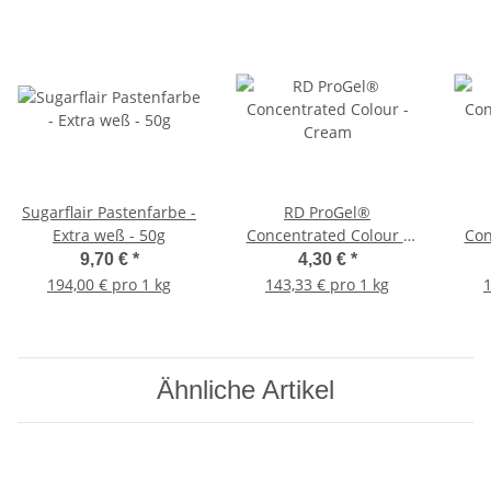
Sugarflair Pastenfarbe -
RD ProGel®
Extra weß - 50g
Concentrated Colour -
Con
Cream
9,70 €
*
4,30 €
*
194,00 € pro 1 kg
143,33 € pro 1 kg
1
Ähnliche Artikel