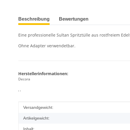
weitere Registerkarten anzeigen
Beschreibung
Bewertungen
Eine professionelle Sultan Spritztülle aus rostfreiem E
Ohne Adapter verwendetbar.
Herstellerinformationen:
Decora
, ,
Produkteigenschaft
Wert
Versandgewicht:
Artikelgewicht:
Inhalt: