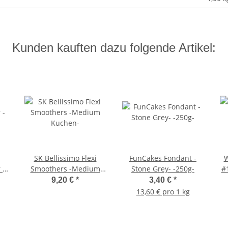
Kunden kauften dazu folgende Artikel:
SK Bellissimo Flexi
FunCakes Fondant -
W
 -
Smoothers -Medium
Stone Grey- -250g-
#
Kuchen-
9,20 €
*
3,40 €
*
13,60 € pro 1 kg