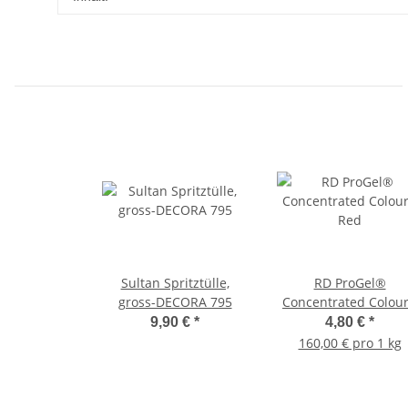
Sultan Spritztülle,
RD ProGel®
gross-DECORA 795
Concentrated Colour
Red
9,90 €
*
4,80 €
*
160,00 € pro 1 kg