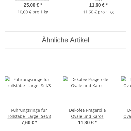
25,00 €
*
11,60 €
*
10,00 € pro 1 kg
11,60 € pro 1 kg
Ähnliche Artikel
Führungsringe für
Dekofee Prägerolle
D
rollstäbe -Large- Set/8
Ovale und Karos
Ova
7,60 €
*
11,30 €
*