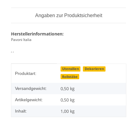
Angaben zur Produktsicherheit
Herstellerinformationen:
Pavoni Italia
, ,
Produkteigenschaft
Wert
Utensilien
Dekorieren
Produktart:
Rollstäbe
0,50 kg
Versandgewicht:
0,50
kg
Artikelgewicht:
1,00 kg
Inhalt: