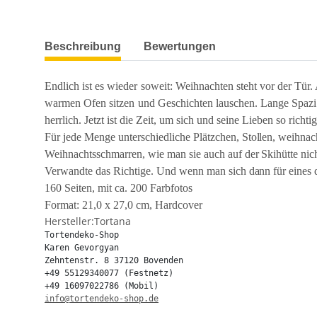
weitere Registerkarten anzeigen
Beschreibung
Bewertungen
Endlich ist es wieder soweit: Weihnachten steht vor der Tür
warmen Ofen sitzen und Geschichten lauschen. Lange Spazie
herrlich. Jetzt ist die Zeit, um sich und seine Lieben so rich
Für jede Menge unterschiedliche Plätzchen, Stollen, weihna
Weihnachtsschmarren, wie man sie auch auf der Skihütte nic
Verwandte das Richtige. Und wenn man sich dann für eines d
160 Seiten, mit ca. 200 Farbfotos
Format: 21,0 x 27,0 cm, Hardcover
Hersteller:Tortana
Tortendeko-Shop

Karen Gevorgyan

Zehntenstr. 8 37120 Bovenden

+49 55129340077 (Festnetz)

info@tortendeko-shop.de