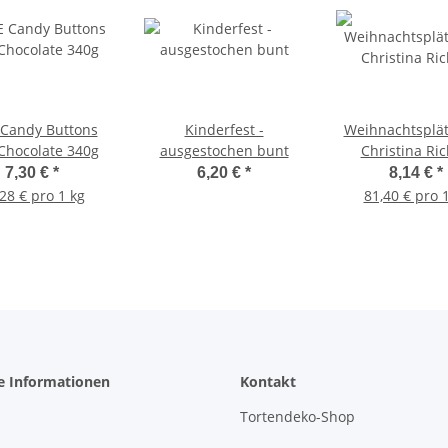
Candy Buttons
Kinderfest -
Weihnachtsplä
 Chocolate 340g
ausgestochen bunt
Christina Ri
7,30 €
*
6,20 €
*
8,14 €
*
28 € pro 1 kg
81,40 € pro 
e Informationen
Kontakt
Tortendeko-Shop