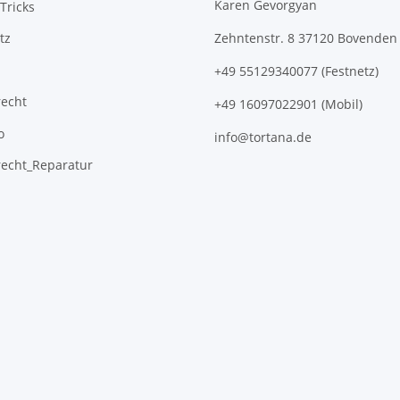
Karen Gevorgyan
Tricks
tz
Zehntenstr. 8 37120 Bovenden
+49 55129340077 (Festnetz)
recht
+49 16097022901 (Mobil)
o
info@tortana.de
recht_Reparatur