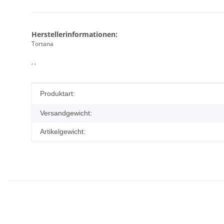
Herstellerinformationen:
Tortana
, ,
Produkteigenschaft
Wert
Produktart:
Versandgewicht:
Artikelgewicht: