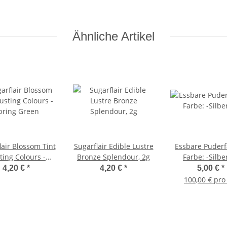
Ähnliche Artikel
lair Blossom Tint
Sugarflair Edible Lustre
Essbare Puderf
ting Colours -
Bronze Splendour, 2g
Farbe: -Silbe
pring Green
4,20 €
*
4,20 €
*
5,00 €
*
100,00 € pro