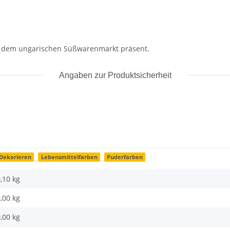
uf dem ungarischen Süßwarenmarkt präsent.
Angaben zur Produktsicherheit
Dekorieren
Lebensmittelfarben
Puderfarben
,10 kg
,00
kg
,00 kg