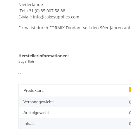
Niederlande
Tel:+31 (0) 85 007 58 88
E-Mail:
info@cakesupplies.com
Firma ist durch FORMIX Fondant seit den 90er Jahren a
Herstellerinformationen:
Sugarflair
, ,
Produkteigenschaft
Wert
Produktart:
0
Versandgewicht:
0
Artikelgewicht:
0
Inhalt: