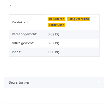
, ,
Produkteigenschaft
Wert
Dekorieren
Icing Utensilien
Produktart:
Spritztüllen
0,02 kg
Versandgewicht:
0,02
kg
Artikelgewicht:
1,00 kg
Inhalt:
Bewertungen