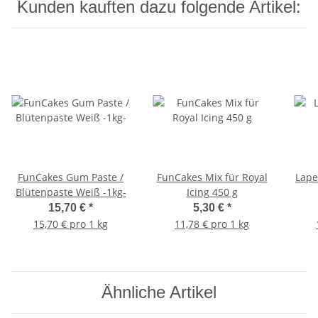
Kunden kauften dazu folgende Artikel:
FunCakes Gum Paste /
FunCakes Mix für Royal
Lape
Blütenpaste Weiß -1kg-
Icing 450 g
15,70 €
*
5,30 €
*
15,70 € pro 1 kg
11,78 € pro 1 kg
Ähnliche Artikel