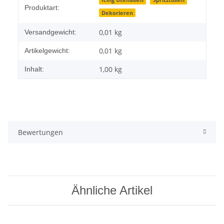
Produkteigenschaft
Wert
Icing Utensilien
Spritztüllen
Produktart:
Dekorieren
0,01 kg
Versandgewicht:
0,01
kg
Artikelgewicht:
1,00 kg
Inhalt:
Bewertungen
Ähnliche Artikel