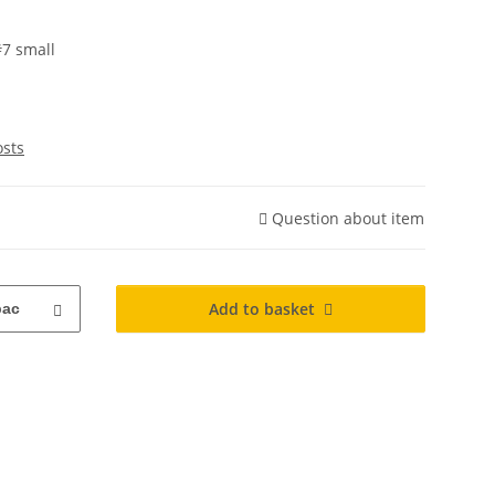
7 small
osts
Question about item
Add to basket
pac