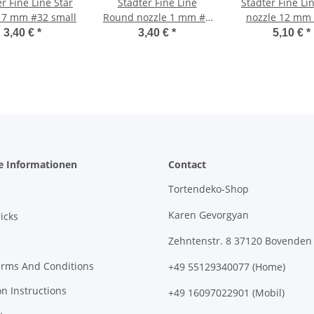
e Star
Stadter Fine Line
Stadter Fine Line Star
 7 mm #32 small
Round nozzle 1 mm #1
nozzle 12 mm 
small
3,40 €
*
3,40 €
*
5,10 €
*
e Informationen
Contact
Tortendeko-Shop
Karen Gevorgyan
icks
Zehntenstr. 8 37120 Bovenden
erms And Conditions
+49 55129340077 (Home)
on Instructions
+49 16097022901 (Mobil)