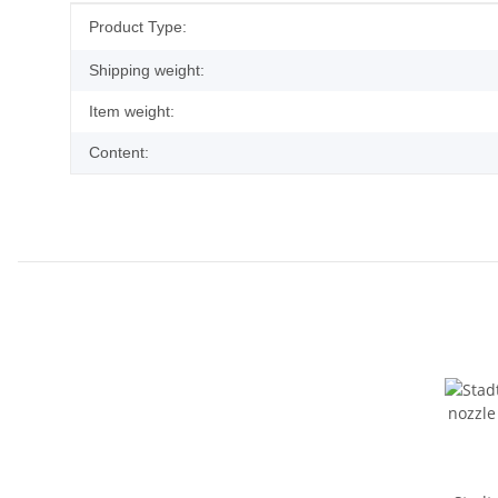
Item information
Value
Product Type:
Shipping weight:
Item weight:
Content: