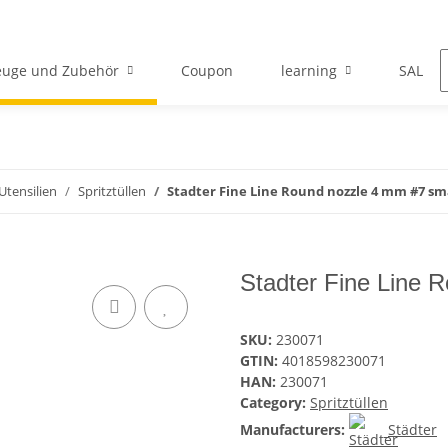
euge und Zubehör
Coupon
learning
SALE
 Utensilien
Spritztüllen
Stadter Fine Line Round nozzle 4 mm #7 sm
Stadter Fine Line 
SKU:
230071
GTIN:
4018598230071
HAN:
230071
Category:
Spritztüllen
Manufacturers:
Städter