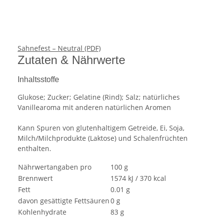
Sahnefest – Neutral (PDF)
Zutaten & Nährwerte
Inhaltsstoffe
Glukose; Zucker; Gelatine (Rind); Salz; natürliches
Vanillearoma mit anderen natürlichen Aromen
Kann Spuren von glutenhaltigem Getreide, Ei, Soja,
Milch/Milchprodukte (Laktose) und Schalenfrüchten
enthalten.
Nährwertangaben pro
100 g
Brennwert
1574 kJ / 370 kcal
Fett
0.01 g
davon gesättigte Fettsäuren
0 g
Kohlenhydrate
83 g