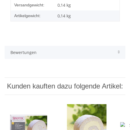
Produkteigenschaft
Wert
0,14 kg
Versandgewicht:
0,14
kg
Artikelgewicht:
Bewertungen
Kunden kauften dazu folgende Artikel: