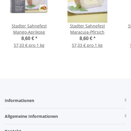
Stadter Sahnefest
Stadter Sahnefest
Sta
Mango-Aprikose
Maracuja-Pfirsich
8,60 €
*
8,60 €
*
57,33 € pro 1 kg
57,33 € pro 1 kg
Informationen
Allgemeine Informationen