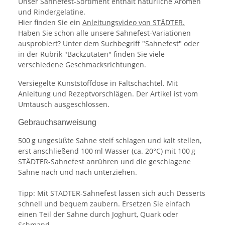
Unser Sahnefest-Sortiment enthält natürliche Aromen
und Rindergelatine.
Hier finden Sie ein
Anleitungsvideo von STÄDTER.
Haben Sie schon alle unsere Sahnefest-Variationen
ausprobiert? Unter dem Suchbegriff "Sahnefest" oder
in der Rubrik "Backzutaten" finden Sie viele
verschiedene Geschmacksrichtungen.
Versiegelte Kunststoffdose in Faltschachtel. Mit
Anleitung und Rezeptvorschlägen. Der Artikel ist vom
Umtausch ausgeschlossen.
Gebrauchsanweisung
500 g ungesüßte Sahne steif schlagen und kalt stellen,
erst anschließend 100 ml Wasser (ca. 20°C) mit 100 g
STÄDTER-Sahnefest anrühren und die geschlagene
Sahne nach und nach unterziehen.
Tipp: Mit STÄDTER-Sahnefest lassen sich auch Desserts
schnell und bequem zaubern. Ersetzen Sie einfach
einen Teil der Sahne durch Joghurt, Quark oder
Schmand.