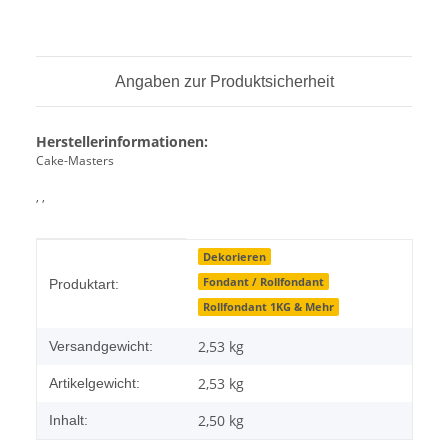
Angaben zur Produktsicherheit
Herstellerinformationen:
Cake-Masters
, ,
Produkteigenschaft
Wert
Dekorieren
Fondant / Rollfondant
Produktart:
Rollfondant 1KG & Mehr
2,53 kg
Versandgewicht:
2,53
kg
Artikelgewicht:
2,50 kg
Inhalt: