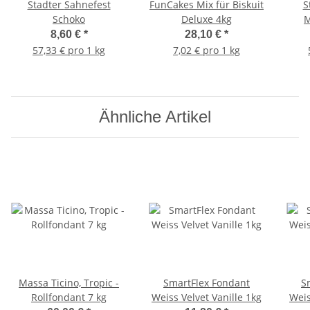
Stadter Sahnefest
FunCakes Mix für Biskuit
Sta
Schoko
Deluxe 4kg
M
8,60 €
*
28,10 €
*
57,33 € pro 1 kg
7,02 € pro 1 kg
Ähnliche Artikel
Massa Ticino, Tropic -
SmartFlex Fondant
S
Rollfondant 7 kg
Weiss Velvet Vanille 1kg
Weis