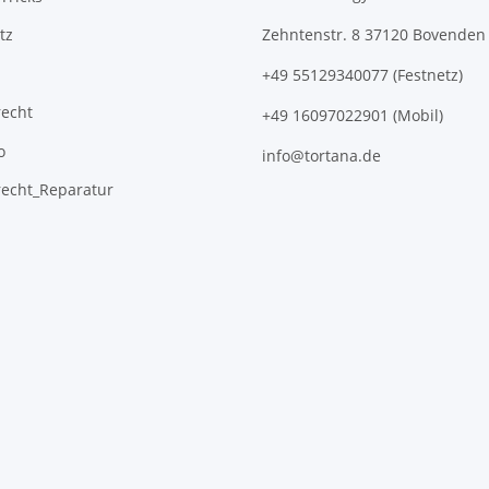
tz
Zehntenstr. 8 37120 Bovenden
+49 55129340077 (Festnetz)
recht
+49 16097022901 (Mobil)
o
info@tortana.de
recht_Reparatur