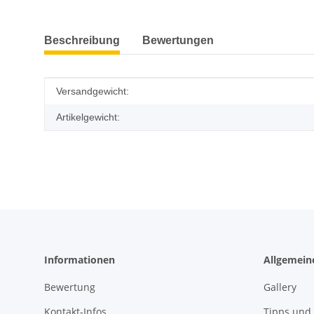
weitere Registerkarten anzeigen
Beschreibung
Bewertungen
Produkteigenschaft
Wert
Versandgewicht:
Artikelgewicht:
Informationen
Allgemein
Bewertung
Gallery
Kontakt-Infos
Tipps und 